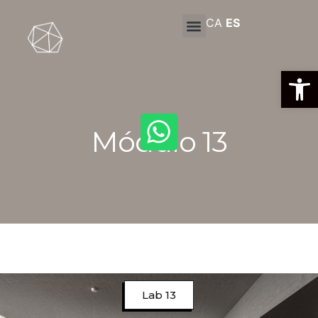
CA
ES
Abrir
Módulo 13
Lab 13